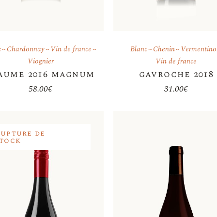
c
Chardonnay
Vin de france
Blanc
Chenin
Vermentino
Viognier
Vin de france
aume 2016 magnum
gavroche 2018
58.00
€
31.00
€
Rupture de
stock