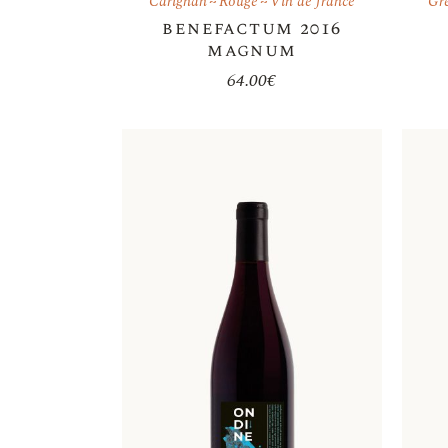
Carignan
Rouge
Vin de france
Gr
benefactum 2016
magnum
64.00
€