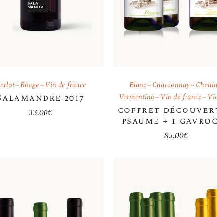
erlot
Rouge
Vin de france
Blanc
Chardonnay
Cheni
Salamandre 2017
Vermentino
Vin de france
Vi
coffret découver
33.00
€
psaume + 1 gavro
85.00
€