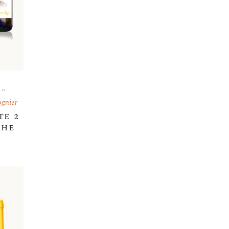
n
ognier
te 2
che