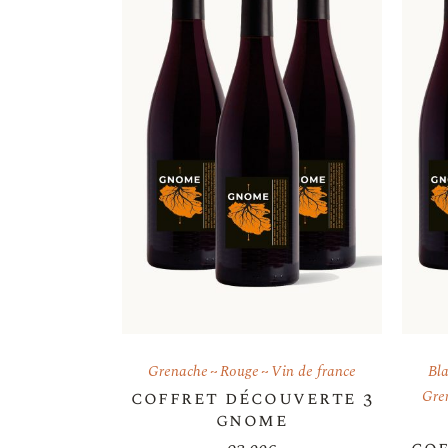
Grenache
Rouge
Vin de france
Bl
coffret découverte 3
Gre
gnome