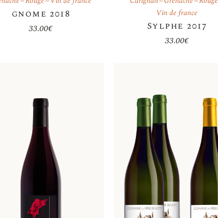
enache
Rouge
Vin de france
Carignan
Grenache
Roug
gnome 2018
Vin de france
Sylphe 2017
33.00
€
33.00
€