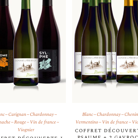
anc
Carignan
Chardonnay
Blanc
Chardonnay
Cheni
nache
Rouge
Vin de france
Vermentino
Vin de france
Vi
Viognier
coffret découver
psaume + 2 gavro