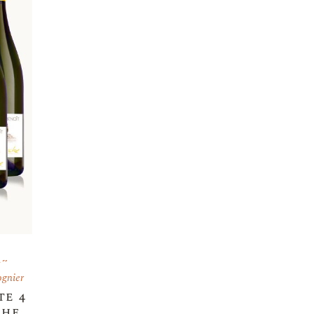
n
ognier
te 4
che